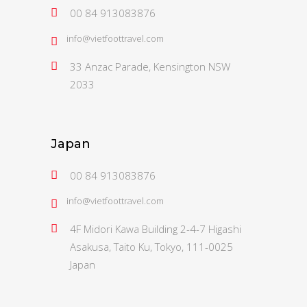
00 84 913083876
info@vietfoottravel.com
33 Anzac Parade, Kensington NSW
2033
Japan
00 84 913083876
info@vietfoottravel.com
4F Midori Kawa Building 2-4-7 Higashi
Asakusa, Taito Ku, Tokyo, 111-0025
Japan