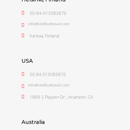
00-84-913083876
info@vietfoottravel.com
Vantaa, Finland
USA
00 84 913083876
info@vietfoottravel.com
1884 S Flippen Dr., Anaheim, CA
Australia