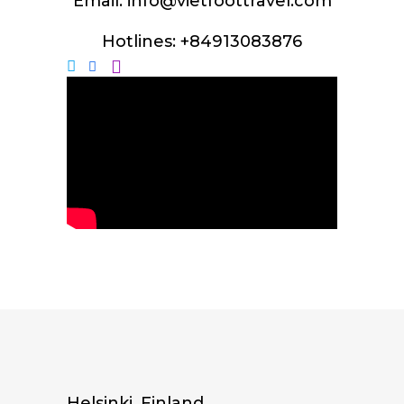
Email:
info@vietfoottravel.com
Hotlines: +84913083876
Helsinki, Finland