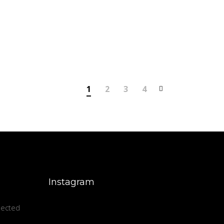
1
2
3
4
Instagram
nected