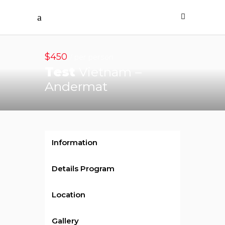
$450
/ per person
Test
Vietnam –
Andermat
Information
Details Program
Location
Gallery