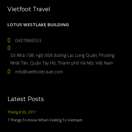
Vietfoot Travel
LOTUS WESTLAKE BUILDING
0437868333
Số Nhà 16B, ngõ 668 đường Lạc Long Quân, Phường
Nhật Tân, Quận Tây Hồ, Thành phố Hà Nội, Việt Nam
info@vietfoottravel.com
Latest Posts
Tháng 8 30, 2017
7 Things To Know When Visiting To Vietnam