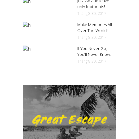
Just Go and leave
only footprints!
Tháng 8 30, 2017
Make Memories All
Over The World!
Tháng 8 30, 2017
If You Never Go,
You’ll Never Know.
Tháng 8 30, 2017